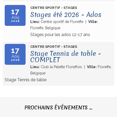
CENTRE SPORTIF - STAGES
17
Stages été 2026 - Ados
Aoû
2026
Lieu:
Centre sportif de Floreffe
|
Ville:
Floreffe, Belgique
Stages pour les ados 12-17 ans
CENTRE SPORTIF - STAGES
17
Stage Tennis de table -
Aoû
COMPLET
2026
Lieu:
Club la Palette Floreffois
|
Ville:
Floreffe,
Belgique
Stage Tennis de table
Année
Mois
Mois
Année
précédente
précédent
suivant
suivante
PROCHAINS ÉVÉNEMENTS ...